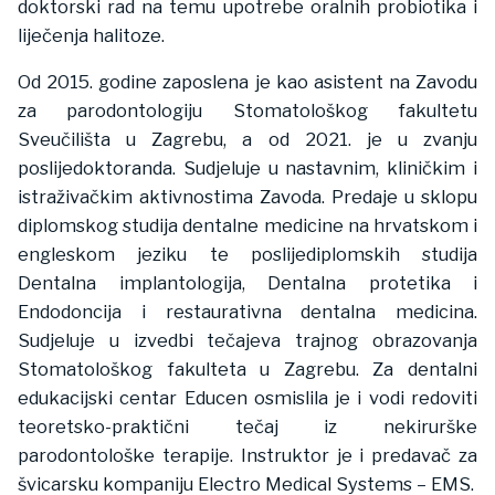
doktorski rad na temu upotrebe oralnih probiotika i
liječenja halitoze.
Od 2015. godine zaposlena je kao asistent na Zavodu
za parodontologiju Stomatološkog fakultetu
Sveučilišta u Zagrebu, a od 2021. je u zvanju
poslijedoktoranda. Sudjeluje u nastavnim, kliničkim i
istraživačkim aktivnostima Zavoda. Predaje u sklopu
diplomskog studija dentalne medicine na hrvatskom i
engleskom jeziku te poslijediplomskih studija
Dentalna implantologija, Dentalna protetika i
Endodoncija i restaurativna dentalna medicina.
Sudjeluje u izvedbi tečajeva trajnog obrazovanja
Stomatološkog fakulteta u Zagrebu. Za dentalni
edukacijski centar Educen osmislila je i vodi redoviti
teoretsko-praktični tečaj iz nekirurške
parodontološke terapije. Instruktor je i predavač za
švicarsku kompaniju Electro Medical Systems – EMS.