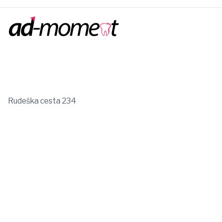
Rudeška cesta 234
Zagreb, Hrvatska
+385 98 9278 635
info@ad-moment.com
Korisni linkovi:
Kolačići
Pravila privatnosti